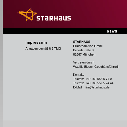
Impressum
STARHAUS
Filmproduktion GmbH
Angaben gemäß § 5 TMG
Belfortstraße 8
81667 München
Vertreten durch:
Wasiliki Bleser, Geschäftsführerin
Kontakt:
Telefon:
+49 +89 55 05 74 0
Telefax:
+49 +89 55 05 74 44
E-Mail:
film@starhaus.de